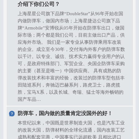
介绍下你们公司？
上海星星公司旗下品牌“DoubleStar”从96年开始在国
内做防弹车，做国内市场；上海星捷达公司旗下品
牌“Armobile”安博锐从05年开始在防弹车出口，做国
际市场；两个都是我们公司，目前主做出口产品，供
应海外市场。 我们是一家专业从事防弹乘用车改装
的企业。成立至今30年，交付海内外客户的防弹车数
以千计。以专业、诚信、技术实力赢得专业用户的认
可，是政府特殊部门、军贸企业、央国企防弹车采购
的主要（甚至是唯一）中国供应商。 具有成熟的防
弹改装技术和丰富的经验，改装过的防弹车型包括丰
田陆巡系列，奔驰迈巴赫系列，路虎卫士，路虎揽
胜，宝马X系，以及长城、奇瑞、猛士等海外畅销的
国产车品…
防弹车，国内做的质量肯定没国外的好！
本世纪以来，中国既是世界制造大国，也是汽车工业
的改装大国，防弹材料的全球化流通，国内改装工艺
成熟和配套完善，中国事实已远超欧美 且相比进口