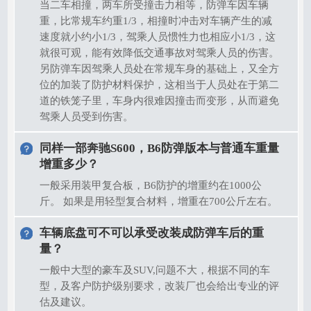
当二车相撞，两车所受撞击力相等，防弹车因车辆
重，比常规车约重1/3，相撞时冲击对车辆产生的减
速度就小约小1/3，驾乘人员惯性力也相应小1/3，这
就很可观，能有效降低交通事故对驾乘人员的伤害。
另防弹车因驾乘人员处在常规车身的基础上，又全方
位的加装了防护材料保护，这相当于人员处在于第二
道的铁笼子里，车身内很难因撞击而变形，从而避免
驾乘人员受到伤害。
同样一部奔驰S600，B6防弹版本与普通车重量
增重多少？
一般采用装甲复合板，B6防护的增重约在1000公
斤。 如果是用轻型复合材料，增重在700公斤左右。
车辆底盘可不可以承受改装成防弹车后的重
量？
一般中大型的豪车及SUV,问题不大，根据不同的车
型，及客户防护级别要求，改装厂也会给出专业的评
估及建议。