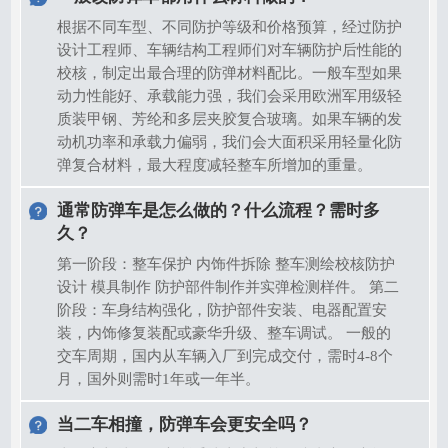
根据不同车型、不同防护等级和价格预算，经过防护
设计工程师、车辆结构工程师们对车辆防护后性能的
校核，制定出最合理的防弹材料配比。一般车型如果
动力性能好、承载能力强，我们会采用欧洲军用级轻
质装甲钢、芳纶和多层夹胶复合玻璃。如果车辆的发
动机功率和承载力偏弱，我们会大面积采用轻量化防
弹复合材料，最大程度减轻整车所增加的重量。
通常防弹车是怎么做的？什么流程？需时多
久？
第一阶段：整车保护 内饰件拆除 整车测绘校核防护
设计 模具制作 防护部件制作并实弹检测样件。 第二
阶段：车身结构强化，防护部件安装、电器配置安
装，内饰修复装配或豪华升级、整车调试。 一般的
交车周期，国内从车辆入厂到完成交付，需时4-8个
月，国外则需时1年或一年半。
当二车相撞，防弹车会更安全吗？