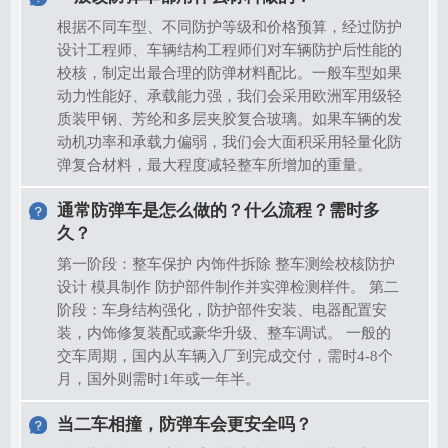
根据不同车型、不同防护等级和价格预算，经过防护
设计工程师、车辆结构工程师们对车辆防护后性能的
校核，制定出最合理的防弹材料配比。一般车型如果
动力性能好、承载能力强，我们会采用欧洲军用级轻
质装甲钢、芳纶和多层夹胶复合玻璃。如果车辆的发
动机功率和承载力偏弱，我们会大面积采用轻量化防
弹复合材料，最大程度减轻整车所增加的重量。
通常防弹车是怎么做的？什么流程？需时多
久？
第一阶段：整车保护 内饰件拆除 整车测绘校核防护
设计 模具制作 防护部件制作并实弹检测样件。 第二
阶段：车身结构强化，防护部件安装、电器配置安
装，内饰修复装配或豪华升级、整车调试。 一般的
交车周期，国内从车辆入厂到完成交付，需时4-8个
月，国外则需时1年或一年半。
当二车相撞，防弹车会更安全吗？