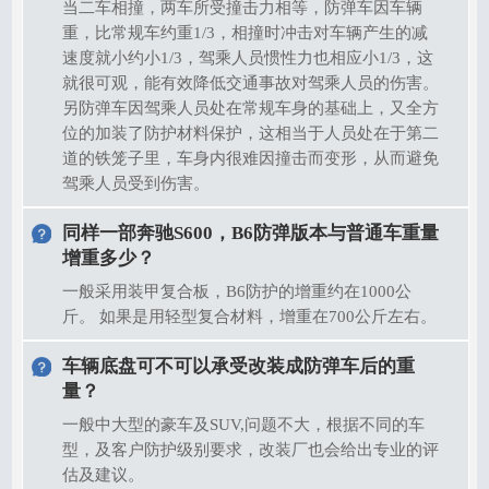
当二车相撞，两车所受撞击力相等，防弹车因车辆
重，比常规车约重1/3，相撞时冲击对车辆产生的减
速度就小约小1/3，驾乘人员惯性力也相应小1/3，这
就很可观，能有效降低交通事故对驾乘人员的伤害。
另防弹车因驾乘人员处在常规车身的基础上，又全方
位的加装了防护材料保护，这相当于人员处在于第二
道的铁笼子里，车身内很难因撞击而变形，从而避免
驾乘人员受到伤害。
同样一部奔驰S600，B6防弹版本与普通车重量
增重多少？
一般采用装甲复合板，B6防护的增重约在1000公
斤。 如果是用轻型复合材料，增重在700公斤左右。
车辆底盘可不可以承受改装成防弹车后的重
量？
一般中大型的豪车及SUV,问题不大，根据不同的车
型，及客户防护级别要求，改装厂也会给出专业的评
估及建议。