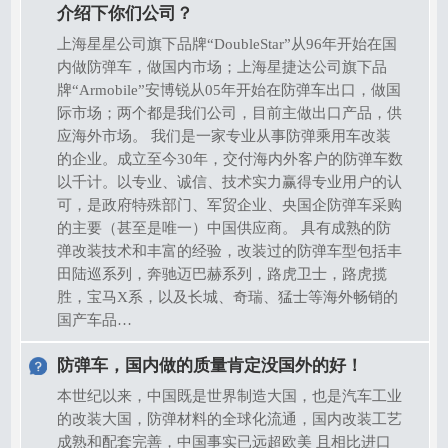
介绍下你们公司？
上海星星公司旗下品牌“DoubleStar”从96年开始在国
内做防弹车，做国内市场；上海星捷达公司旗下品
牌“Armobile”安博锐从05年开始在防弹车出口，做国
际市场；两个都是我们公司，目前主做出口产品，供
应海外市场。 我们是一家专业从事防弹乘用车改装
的企业。成立至今30年，交付海内外客户的防弹车数
以千计。以专业、诚信、技术实力赢得专业用户的认
可，是政府特殊部门、军贸企业、央国企防弹车采购
的主要（甚至是唯一）中国供应商。 具有成熟的防
弹改装技术和丰富的经验，改装过的防弹车型包括丰
田陆巡系列，奔驰迈巴赫系列，路虎卫士，路虎揽
胜，宝马X系，以及长城、奇瑞、猛士等海外畅销的
国产车品…
防弹车，国内做的质量肯定没国外的好！
本世纪以来，中国既是世界制造大国，也是汽车工业
的改装大国，防弹材料的全球化流通，国内改装工艺
成熟和配套完善，中国事实已远超欧美 且相比进口