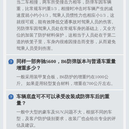
当二车相撞，两车所受撞击力相等，防弹车因车辆
重，比常规车约重1/3，相撞时冲击对车辆产生的减
速度就小约小1/3，驾乘人员惯性力也相应小1/3，这
就很可观，能有效降低交通事故对驾乘人员的伤害。
另防弹车因驾乘人员处在常规车身的基础上，又全方
位的加装了防护材料保护，这相当于人员处在于第二
道的铁笼子里，车身内很难因撞击而变形，从而避免
驾乘人员受到伤害。
同样一部奔驰S600，B6防弹版本与普通车重量
增重多少？
一般采用装甲复合板，B6防护的增重约在1000公
斤。 如果是用轻型复合材料，增重在700公斤左右。
车辆底盘可不可以承受改装成防弹车后的重
量？
一般中大型的豪车及SUV,问题不大，根据不同的车
型，及客户防护级别要求，改装厂也会给出专业的评
估及建议。