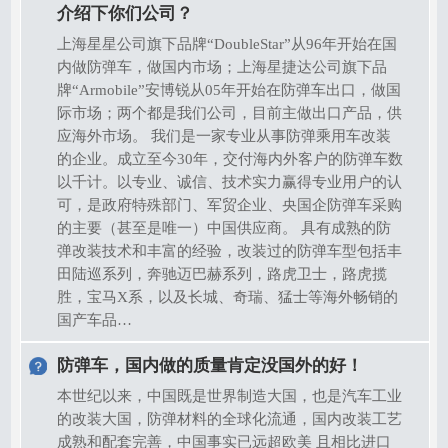
介绍下你们公司？
上海星星公司旗下品牌“DoubleStar”从96年开始在国
内做防弹车，做国内市场；上海星捷达公司旗下品
牌“Armobile”安博锐从05年开始在防弹车出口，做国
际市场；两个都是我们公司，目前主做出口产品，供
应海外市场。 我们是一家专业从事防弹乘用车改装
的企业。成立至今30年，交付海内外客户的防弹车数
以千计。以专业、诚信、技术实力赢得专业用户的认
可，是政府特殊部门、军贸企业、央国企防弹车采购
的主要（甚至是唯一）中国供应商。 具有成熟的防
弹改装技术和丰富的经验，改装过的防弹车型包括丰
田陆巡系列，奔驰迈巴赫系列，路虎卫士，路虎揽
胜，宝马X系，以及长城、奇瑞、猛士等海外畅销的
国产车品…
防弹车，国内做的质量肯定没国外的好！
本世纪以来，中国既是世界制造大国，也是汽车工业
的改装大国，防弹材料的全球化流通，国内改装工艺
成熟和配套完善，中国事实已远超欧美 且相比进口