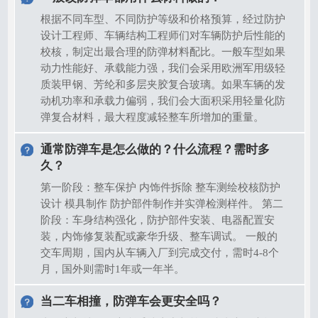
根据不同车型、不同防护等级和价格预算，经过防护
设计工程师、车辆结构工程师们对车辆防护后性能的
校核，制定出最合理的防弹材料配比。一般车型如果
动力性能好、承载能力强，我们会采用欧洲军用级轻
质装甲钢、芳纶和多层夹胶复合玻璃。如果车辆的发
动机功率和承载力偏弱，我们会大面积采用轻量化防
弹复合材料，最大程度减轻整车所增加的重量。
通常防弹车是怎么做的？什么流程？需时多
久？
第一阶段：整车保护 内饰件拆除 整车测绘校核防护
设计 模具制作 防护部件制作并实弹检测样件。 第二
阶段：车身结构强化，防护部件安装、电器配置安
装，内饰修复装配或豪华升级、整车调试。 一般的
交车周期，国内从车辆入厂到完成交付，需时4-8个
月，国外则需时1年或一年半。
当二车相撞，防弹车会更安全吗？