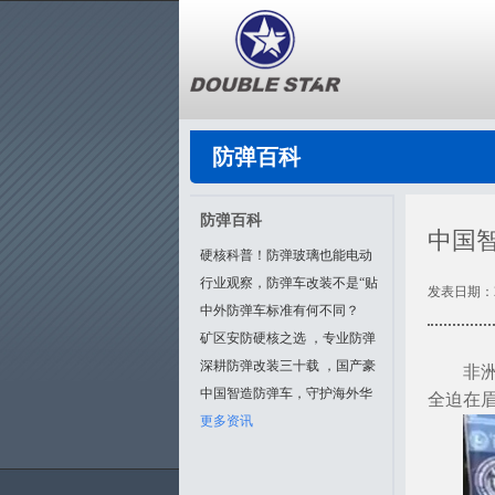
防弹百科
防弹百科
中国
硬核科普！防弹玻璃也能电动
升降？安全红线需严...
行业观察，防弹车改装不是“贴
发表日期：20
铁”那么简单...
中外防弹车标准有何不同？
矿区安防硬核之选 ，专业防弹
越野车辆...
深耕防弹改装三十载 ，国产豪
非
华车型定制升级...
中国智造防弹车，守护海外华
全迫在
人非洲之路...
更多资讯