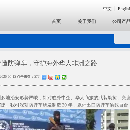
中文
Englis
首页
关于我们
公司产
智造防弹车，守护海外华人非洲之路
26-05-15 点击击数：577
洲多地治安形势严峻，针对驻外中企、华人商旅的武装劫掠、突
眉睫。我司深耕防弹车研发制造
30 年，累计出口防弹车辆数百